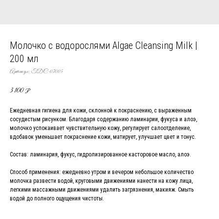
Молочко с водорослями Algae Cleansing Milk |
200 мл
Артикул:
TDC-07005
3 100
₽
Ежедневная гигиена для кожи, склонной к покраснению, с выраженным
сосудистым рисунком. Благодаря содержанию ламинарии, фукуса и алоэ,
молочко успокаивает чувствительную кожу, регулирует салоотделение,
вдобавок уменьшает покраснение кожи, матирует, улучшает цвет и тонус.
Состав: ламинария, фукус, гидролизированное касторовое масло, алоэ.
Способ применения: ежедневно утром и вечером небольшое количество
молочка развести водой, круговыми движениями нанести на кожу лица,
легкими массажными движениями удалить загрязнения, макияж. Смыть
водой до полного ощущения чистоты.