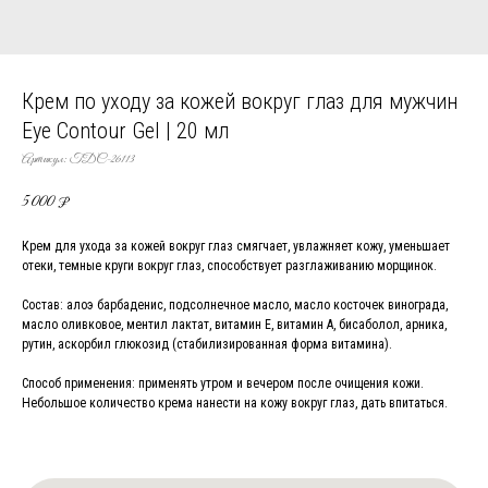
Крем по уходу за кожей вокруг глаз для мужчин
Eye Contour Gel | 20 мл
Артикул:
TDC-26113
5 000
₽
Крем для ухода за кожей вокруг глаз смягчает, увлажняет кожу, уменьшает
отеки, темные круги вокруг глаз, способствует разглаживанию морщинок.
Состав: алоэ барбаденис, подсолнечное масло, масло косточек винограда,
масло оливковое, ментил лактат, витамин Е, витамин А, бисаболол, арника,
рутин, аскорбил глюкозид (стабилизированная форма витамина).
Способ применения: применять утром и вечером после очищения кожи.
Небольшое количество крема нанести на кожу вокруг глаз, дать впитаться.