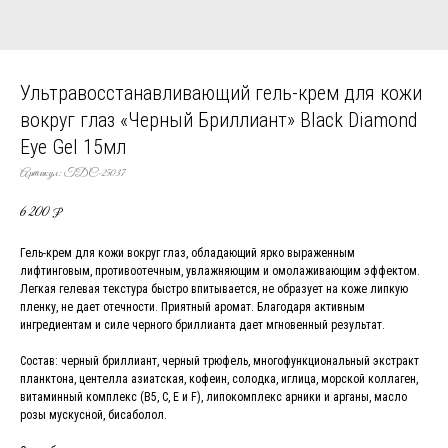
Ультравосстанавливающий гель-крем для кожи
вокруг глаз «Черный Бриллиант» Black Diamond
Eye Gel 15мл
Артикул:
TDC-25037
6 200
₽
Гель-крем для кожи вокруг глаз, обладающий ярко выраженным
лифтинговым, противоотечным, увлажняющим и омолаживающим эффектом.
Легкая гелевая текстура быстро впитывается, не образует на коже липкую
пленку, не дает отечности. Приятный аромат. Благодаря активным
ингредиентам и силе черного бриллианта дает мгновенный результат.
Состав: черный бриллиант, черный трюфель, многофункциональный экстракт
планктона, центелла азиатская, кофеин, солодка, иглица, морской коллаген,
витаминный комплекс (B5, C, E и F), липокомплекс арники и арганы, масло
розы мускусной, бисаболол.