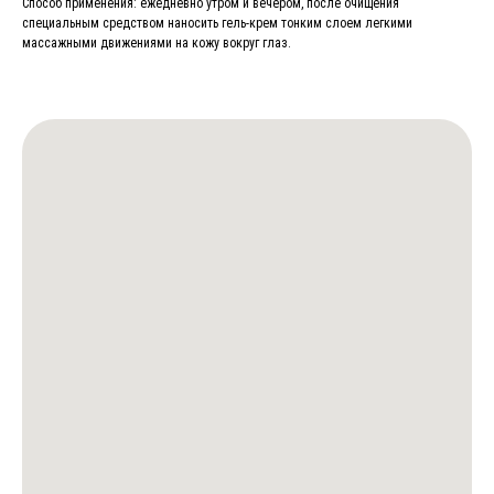
Способ применения: ежедневно утром и вечером, после очищения
специальным средством наносить гель-крем тонким слоем легкими
массажными движениями на кожу вокруг глаз.