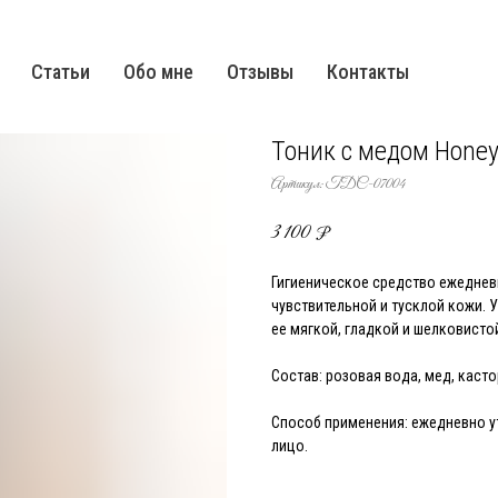
Статьи
Обо мне
Отзывы
Контакты
Тоник с медом Honey 
Артикул:
TDC-07004
3 100
₽
Гигиеническое средство ежеднев
чувствительной и тусклой кожи.
ее мягкой, гладкой и шелковисто
Состав: розовая вода, мед, каст
Способ применения: ежедневно ут
лицо.